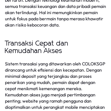
bertaruh. Dengan teknologi keamanan modern,
semua transaksi keuangan dan data pribadi pemain
akan terlindungi. Hal ini memungkinkan pemain
untuk fokus pada bermain tanpa merasa khawatir
akan risiko kebocoran data.
Transaksi Cepat dan
Kemudahan Akses
Sistem transaksi yang ditawarkan oleh COLOKSGP
dirancang untuk efisiensi dan kecepatan. Dengan
minimal deposit yang terjangkau dan proses
penarikan yang mudah, pemain dapat dengan
cepat menikmati kemenangan mereka.
Kemudahan akses juga menjadi pertimbangan
penting; website yang ramah pengguna dan
dioptimalkan untuk perangkat mobile menciptakan