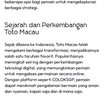
beberapa opsi bagi pemain untuk mengeksplorasi
berbagai strategi.
Sejarah dan Perkembangan
Toto Macau
Sejak dibawa ke Indonesia, Toto Macau telah
mengalami berbagai transformasi, menjadikannya
salah satu taruhan favorit. Popularitasnya
meningkat seiring dengan perkembangan
teknologi digital, yang memungkinkan pemain
untuk mengakses permainan secara online.
Dengan platform seperti COLOKSGP, pemain
dapat menikmati pengalaman bermain yang aman
dan nyaman, kapan saja dan di mana saja.