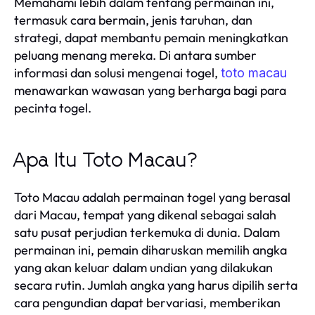
Memahami lebih dalam tentang permainan ini,
termasuk cara bermain, jenis taruhan, dan
strategi, dapat membantu pemain meningkatkan
peluang menang mereka. Di antara sumber
informasi dan solusi mengenai togel,
toto macau
menawarkan wawasan yang berharga bagi para
pecinta togel.
Apa Itu Toto Macau?
Toto Macau adalah permainan togel yang berasal
dari Macau, tempat yang dikenal sebagai salah
satu pusat perjudian terkemuka di dunia. Dalam
permainan ini, pemain diharuskan memilih angka
yang akan keluar dalam undian yang dilakukan
secara rutin. Jumlah angka yang harus dipilih serta
cara pengundian dapat bervariasi, memberikan