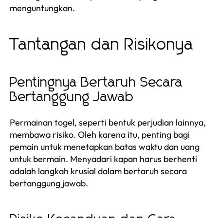
menguntungkan.
Tantangan dan Risikonya
Pentingnya Bertaruh Secara
Bertanggung Jawab
Permainan togel, seperti bentuk perjudian lainnya,
membawa risiko. Oleh karena itu, penting bagi
pemain untuk menetapkan batas waktu dan uang
untuk bermain. Menyadari kapan harus berhenti
adalah langkah krusial dalam bertaruh secara
bertanggung jawab.