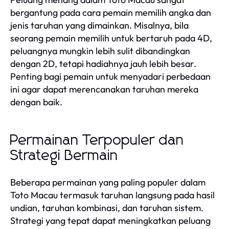
bergantung pada cara pemain memilih angka dan
jenis taruhan yang dimainkan. Misalnya, bila
seorang pemain memilih untuk bertaruh pada 4D,
peluangnya mungkin lebih sulit dibandingkan
dengan 2D, tetapi hadiahnya jauh lebih besar.
Penting bagi pemain untuk menyadari perbedaan
ini agar dapat merencanakan taruhan mereka
dengan baik.
Permainan Terpopuler dan
Strategi Bermain
Beberapa permainan yang paling populer dalam
Toto Macau termasuk taruhan langsung pada hasil
undian, taruhan kombinasi, dan taruhan sistem.
Strategi yang tepat dapat meningkatkan peluang