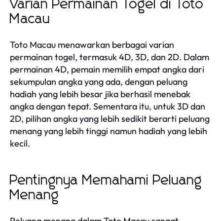
Varian Permainan Togel di Toto
Macau
Toto Macau menawarkan berbagai varian
permainan togel, termasuk 4D, 3D, dan 2D. Dalam
permainan 4D, pemain memilih empat angka dari
sekumpulan angka yang ada, dengan peluang
hadiah yang lebih besar jika berhasil menebak
angka dengan tepat. Sementara itu, untuk 3D dan
2D, pilihan angka yang lebih sedikit berarti peluang
menang yang lebih tinggi namun hadiah yang lebih
kecil.
Pentingnya Memahami Peluang
Menang
Peluang menang dalam Toto Macau sangat