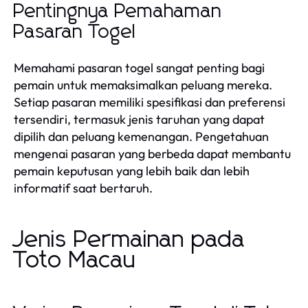
Pentingnya Pemahaman
Pasaran Togel
Memahami pasaran togel sangat penting bagi
pemain untuk memaksimalkan peluang mereka.
Setiap pasaran memiliki spesifikasi dan preferensi
tersendiri, termasuk jenis taruhan yang dapat
dipilih dan peluang kemenangan. Pengetahuan
mengenai pasaran yang berbeda dapat membantu
pemain keputusan yang lebih baik dan lebih
informatif saat bertaruh.
Jenis Permainan pada
Toto Macau