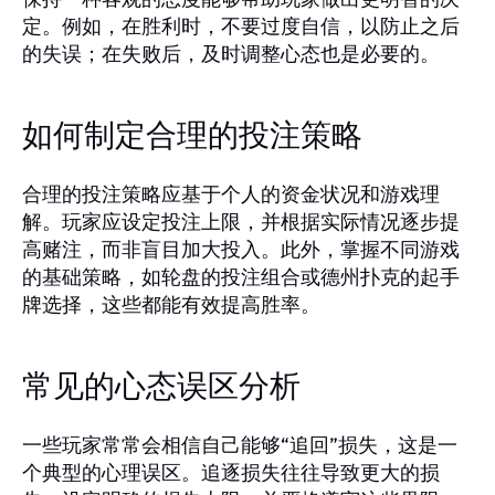
定。例如，在胜利时，不要过度自信，以防止之后
的失误；在失败后，及时调整心态也是必要的。
如何制定合理的投注策略
合理的投注策略应基于个人的资金状况和游戏理
解。玩家应设定投注上限，并根据实际情况逐步提
高赌注，而非盲目加大投入。此外，掌握不同游戏
的基础策略，如轮盘的投注组合或德州扑克的起手
牌选择，这些都能有效提高胜率。
常见的心态误区分析
一些玩家常常会相信自己能够“追回”损失，这是一
个典型的心理误区。追逐损失往往导致更大的损