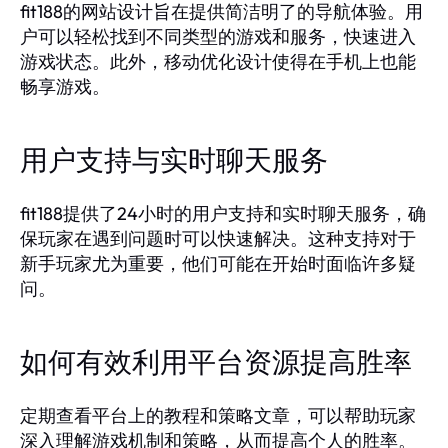
fit188的网站设计旨在提供简洁明了的导航体验。用
户可以轻松找到不同类型的游戏和服务，快速进入
游戏状态。此外，移动优化设计使得在手机上也能
畅享游戏。
用户支持与实时聊天服务
fit188提供了24小时的用户支持和实时聊天服务，确
保玩家在遇到问题时可以快速解决。这种支持对于
新手玩家尤为重要，他们可能在开始时面临许多疑
问。
如何有效利用平台资源提高胜率
定期查看平台上的教程和策略文章，可以帮助玩家
深入理解游戏机制和策略，从而提高个人的胜率。