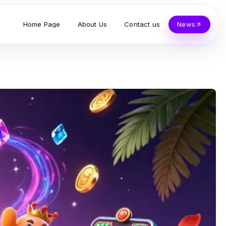
Home Page
About Us
Contact us
News