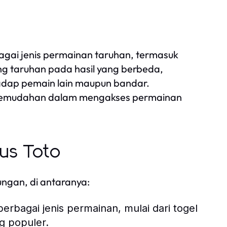
bagai jenis permainan taruhan, termasuk
ng taruhan pada hasil yang berbeda,
dap pemain lain maupun bandar.
 kemudahan dalam mengakses permainan
us Toto
ngan, di antaranya:
erbagai jenis permainan, mulai dari togel
ng populer.