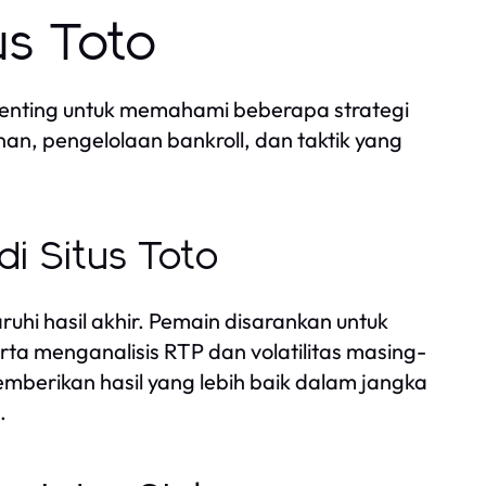
us Toto
penting untuk memahami beberapa strategi
nan, pengelolaan bankroll, dan taktik yang
di Situs Toto
hi hasil akhir. Pemain disarankan untuk
a menganalisis RTP dan volatilitas masing-
mberikan hasil yang lebih baik dalam jangka
.