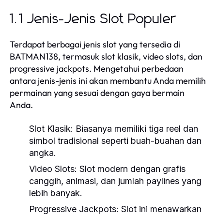
1.1 Jenis-Jenis Slot Populer
Terdapat berbagai jenis slot yang tersedia di
BATMAN138, termasuk slot klasik, video slots, dan
progressive jackpots. Mengetahui perbedaan
antara jenis-jenis ini akan membantu Anda memilih
permainan yang sesuai dengan gaya bermain
Anda.
Slot Klasik:
Biasanya memiliki tiga reel dan
simbol tradisional seperti buah-buahan dan
angka.
Video Slots:
Slot modern dengan grafis
canggih, animasi, dan jumlah paylines yang
lebih banyak.
Progressive Jackpots:
Slot ini menawarkan