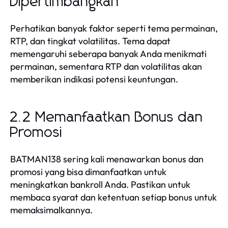
Dipertimbangkan
Perhatikan banyak faktor seperti tema permainan,
RTP, dan tingkat volatilitas. Tema dapat
memengaruhi seberapa banyak Anda menikmati
permainan, sementara RTP dan volatilitas akan
memberikan indikasi potensi keuntungan.
2.2 Memanfaatkan Bonus dan
Promosi
BATMAN138 sering kali menawarkan bonus dan
promosi yang bisa dimanfaatkan untuk
meningkatkan bankroll Anda. Pastikan untuk
membaca syarat dan ketentuan setiap bonus untuk
memaksimalkannya.