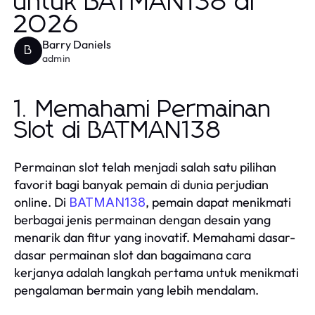
untuk BATMAN138 di
2026
Barry Daniels
B
admin
1. Memahami Permainan
Slot di BATMAN138
Permainan slot telah menjadi salah satu pilihan
favorit bagi banyak pemain di dunia perjudian
online. Di
, pemain dapat menikmati
BATMAN138
berbagai jenis permainan dengan desain yang
menarik dan fitur yang inovatif. Memahami dasar-
dasar permainan slot dan bagaimana cara
kerjanya adalah langkah pertama untuk menikmati
pengalaman bermain yang lebih mendalam.