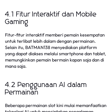
4.1 Fitur Interaktif dan Mobile
Gaming
Fitur-fitur interaktif memberi pemain kesempatan
untuk terlibat lebih dalam dengan permainan.
Selain itu, BATMAN138 menyediakan platform
yang dapat diakses melalui smartphone dan tablet,
memungkinkan pemain bermain kapan saja dan di
mana saja.
4.2 Penggunaan AI dalam
Permainan
Beberapa permainan slot kini mulai memanfaatkan
teknologi AI untuk menciptakan pengalaman