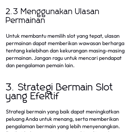
2.3 Menggunakan Ulasan
Permainan
Untuk membantu memilih slot yang tepat, ulasan
permainan dapat memberikan wawasan berharga
tentang kelebihan dan kekurangan masing-masing
permainan. Jangan ragu untuk mencari pendapat
dan pengalaman pemain lain.
3. Strategi Bermain Slot
yang Efektif
Strategi bermain yang baik dapat meningkatkan
peluang Anda untuk menang, serta memberikan
pengalaman bermain yang lebih menyenangkan.